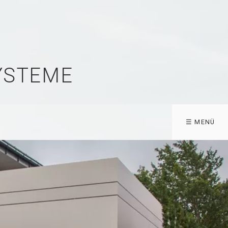
YSTEME
☰ MENÜ